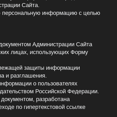
м Администрации Сайта
х, использующих Форму
защиты информации
ашения.
и о пользователях
ом Российской Федерации.
м, разработана
ипертекстовой ссылке
ьности.
омляет об этом
collide.team/
.