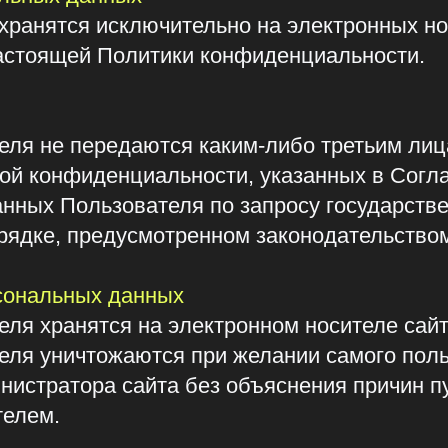
, предусмотренном законодательством Российс
льных данных
ранятся на электронном носителе сайта бессроч
ничтожаются при желании самого пользователя н
атора сайта без объяснения причин путём удал
.
са получать от Администрации Сайта информаци
ателях
ие и организационно-правовые меры в целях об
равомерного или случайного доступа к ним, уни
ия, а также от иных неправомерных действий.