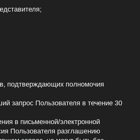
 Пользователя в течение 30
ьменной/электронной
ователя разглашению
с, не могут быть без
ого запроса или в случаях,