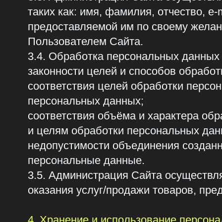
соответствия целей обработки персональн
персональных данных;
соответствия объёма и характера обраба
и целям обработки персональных данных;
недопустимости объединения созданных д
персональные данные.
3.5. Администрация Сайта осуществляет о
оказания услуг/продажи товаров, предлага
4. Хранение и использование персональны
Персональные данные Пользователя хранят
по назначению, оговоренному в п. 3 наст
5. Передача персональных данных
5.1. Персональные данные Пользователя н
предусмотренных настоящей Политикой кон
5.2. Предоставление персональных данных 