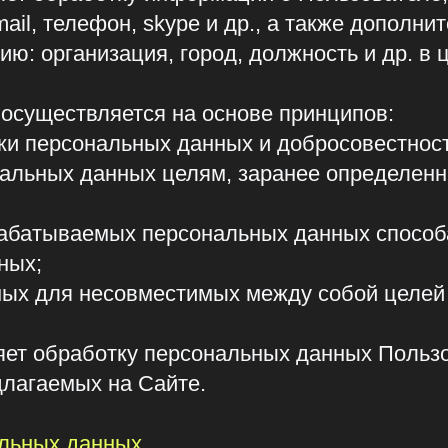
ых данных целям, заранее определенным и заяв
тываемых персональных данных способам обрабо
ля несовместимых между собой целей баз данн
бработку персональных данных Пользователя с е
емых на Сайте.
х данных
ся исключительно на электронных носителях и 
оящей Политики конфиденциальности.
е передаются каким-либо третьим лицам, за иск
фиденциальности, указанных в Согласии с расс
Пользователя по запросу государственных орган