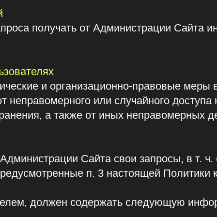
истрации Сайта свои запросы, в т. ч. относител
смотренные п. 3 настоящей Политики конфиденц
м, должен содержать следующую информацию:
его личность Пользователя или его представите
нта и выдавшем его органе;
язи;
ля.
бланке;
язи;
нным лицом с приложением документов, подтв