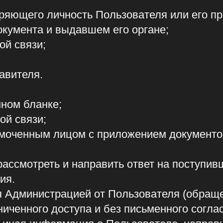
отреть и направить ответ на поступивший запрос
министрацией от Пользователя (обращения в пис
ного доступа и без письменного согласия Польз
 информация о Пользователе, направившем запро
ьзованы иначе, как для ответа по теме полученн
м.