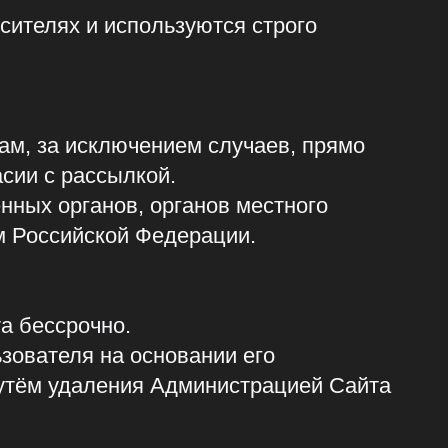
кой Федерации.
но.
а основании его
ения Администрацией Сайта
ю, касающуюся обработки
еспечения защиты
чтожения, изменения,