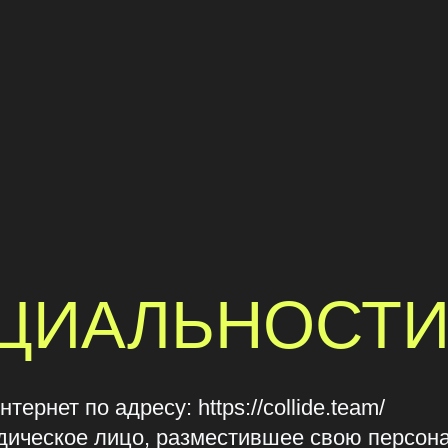
ИАЛЬНОСТИ
по адресу: https://collide.team/
ское лицо, разместившее свою персональную и
ующей целью передачи данных Администрации Са
ма, где Пользователь размещает свою персона