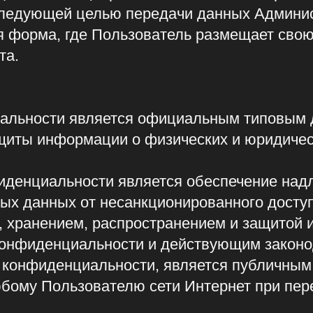
ости является официальным типовым документо
 информации о физических и юридических лица
циальности является обеспечение надлежащей 
данных от несанкционированного доступа и разгл
анением, распространением и защитой информаци
денциальности и действующим законодательств
иденциальности, является публичным документо
Пользователю сети Интернет при переходе по г
 изменения в настоящую Политику конфиденциал
конфиденциальности, Администрация Сайта увед
дакции Политики конфиденциальности на Сайте