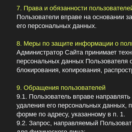
9. Обращения пользователей
9.1. Пользователь вправе направлять Админ
удаления его персональных данных, преду
форме по адресу, указанному в п. 1.
9.2. Запрос, направляемый Пользователе
для физического лица:
номер основного документа, удостоверяющ
сведения о дате выдачи указанного докуме
дату регистрации через Форму обратной св
текст запроса в свободной форме;
подпись Пользователя или его представите
для юридического лица:
запрос в свободной форме на фирменном 
дата регистрации через Форму обратной св
запрос должен быть подписан уполномоче
лица.