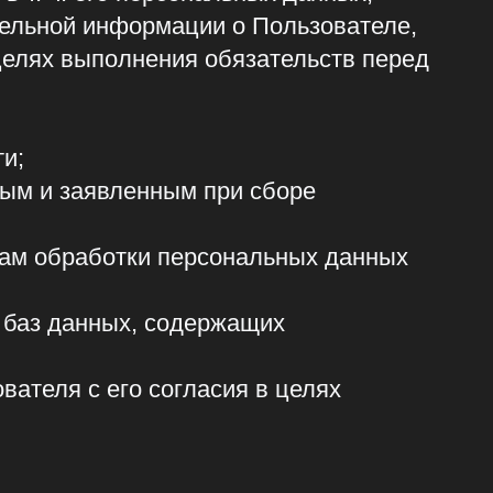
ленным при сборе
тки персональных данных
ых, содержащих
го согласия в целях
используются строго
лючением случаев, прямо
ылкой.
ов, органов местного