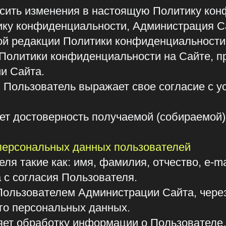
тики конфиденциальности на Сайте, предыдущая
та.
льзователь выражает свое согласие с условиями
остоверность получаемой (собираемой) информац
сональных данных пользователей
ие как: имя, фамилия, отчество, e-mail, телефон
гласия Пользователя.
ователем Администрации Сайта, через Форму об
ерсональных данных.
работку информации о Пользователе, в т. ч. ег
, телефон, skype и др., а также дополнительной 
ганизация, город, должность и др. в целях вып
ествляется на основе принципов:
ерсональных данных и добросовестности;