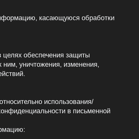
ьно использования/
иальности в письменной
ля;
ерждающих полномочия